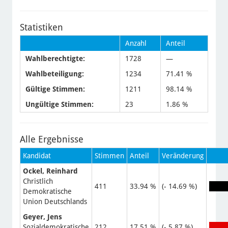
Statistiken
Anzahl
Anteil
Wahlberechtigte:
1728
—
Wahlbeteiligung:
1234
71.41 %
Gültige Stimmen:
1211
98.14 %
Ungültige Stimmen:
23
1.86 %
Alle Ergebnisse
Kandidat
Stimmen
Anteil
Veränderung
Ockel, Reinhard
Christlich
411
33.94 %
(- 14.69 %)
Demokratische
Union Deutschlands
Geyer, Jens
Sozialdemokratische
212
17.51 %
(- 5.87 %)