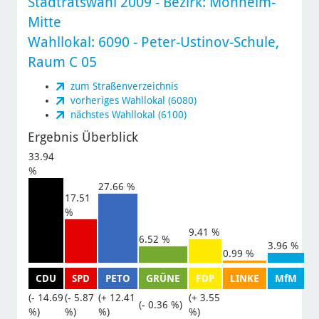
Stadtratswahl 2009
- Bezirk:
Monheim-
Mitte
Wahllokal: 6090 - Peter-Ustinov-Schule,
Raum C 05
zum Straßenverzeichnis
vorheriges Wahllokal (6080)
nächstes Wahllokal (6100)
Ergebnis Überblick
33.94
%
27.66 %
17.51
%
9.41 %
6.52 %
3.96 %
0.99 %
CDU
SPD
PETO
GRÜNE
FDP
LINKE
MfM
(- 14.69
(- 5.87
(+ 12.41
(+ 3.55
(- 0.36 %)
%)
%)
%)
%)