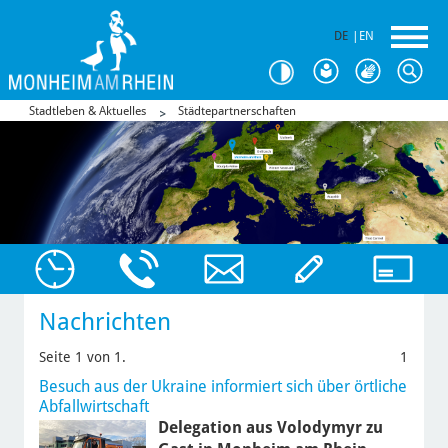
DE
|
EN
Stadtleben & Aktuelles
Städtepartnerschaften
Nachrichten
Seite 1 von 1.
1
Besuch aus der Ukraine informiert sich über örtliche
Abfallwirtschaft
Delegation aus Volodymyr zu