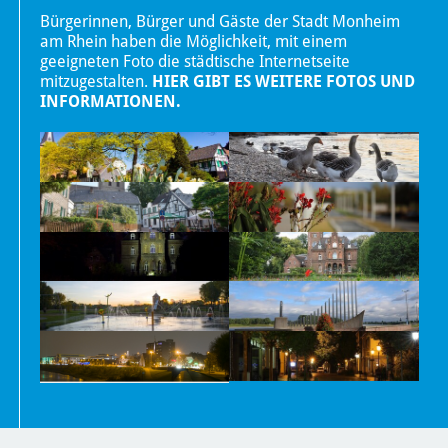
Bürgerinnen, Bürger und Gäste der Stadt Monheim
am Rhein haben die Möglichkeit, mit einem
geeigneten Foto die städtische Internetseite
mitzugestalten.
HIER GIBT ES WEITERE FOTOS UND
INFORMATIONEN.