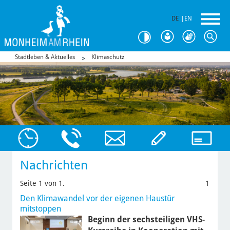
DE
|
EN
Stadtleben & Aktuelles
Klimaschutz
Nachrichten
Seite 1 von 1.
1
Den Klimawandel vor der eigenen Haustür
mitstoppen
Beginn der sechsteiligen VHS-