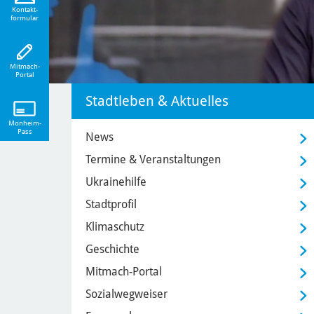
eiten!
Kontakt-
formular
Mitmach-
Portal
Stadtleben & Aktuelles
Monheim-
Pass
News
Termine & Veranstaltungen
Ukrainehilfe
Stadtprofil
Klimaschutz
Geschichte
Mitmach-Portal
Sozialwegweiser