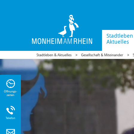
Stadtleben
Aktuelles
Stadtleben & Aktuelles
Gesellschaft & Miteinander
n Sie
n zu
Öffnungs-
zeiten
Telefon