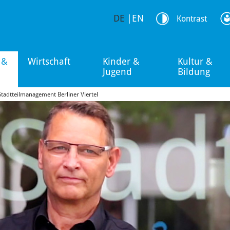
DE
|
EN
Kontrast
 &
Wirtschaft
Kinder &
Kultur &
Jugend
Bildung
Stadtteilmanagement Berliner Viertel