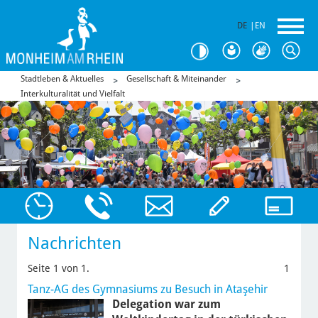
DE
|
EN
Stadtleben & Aktuelles
Gesellschaft & Miteinander
Interkulturalität und Vielfalt
Nachrichten
Seite 1 von 1.
1
Tanz-AG des Gymnasiums zu Besuch in Ataşehir
Delegation war zum