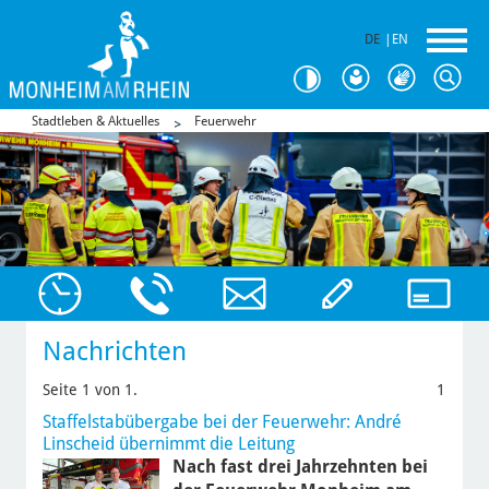
DE
|
EN
Stadtleben & Aktuelles
Feuerwehr
Nachrichten
Seite 1 von 1.
1
Staffelstabübergabe bei der Feuerwehr: André
Linscheid übernimmt die Leitung
Nach fast drei Jahrzehnten bei