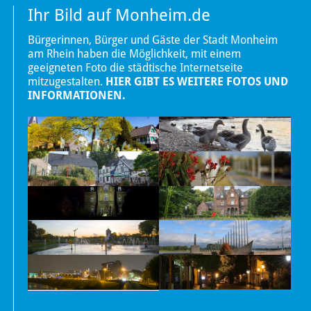
Ihr Bild auf Monheim.de
Bürgerinnen, Bürger und Gäste der Stadt Monheim
am Rhein haben die Möglichkeit, mit einem
geeigneten Foto die städtische Internetseite
mitzugestalten.
HIER GIBT ES WEITERE FOTOS UND
INFORMATIONEN.