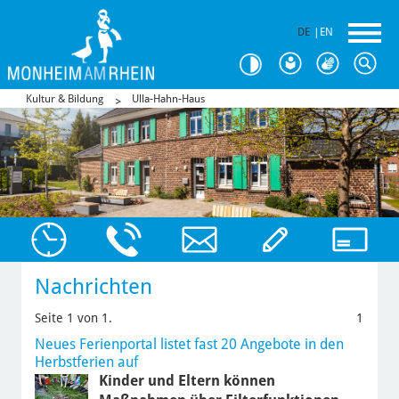
DE
|
EN
Kultur & Bildung
Ulla-Hahn-Haus
Nachrichten
Seite 1 von 1.
1
Neues Ferienportal listet fast 20 Angebote in den
Herbstferien auf
Kinder und Eltern können