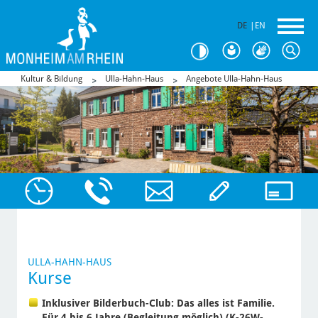
DE
|
EN
Kultur & Bildung
Ulla-Hahn-Haus
Angebote Ulla-Hahn-Haus
ULLA-HAHN-HAUS
Kurse
Inklusiver Bilderbuch-Club: Das alles ist Familie.
Für 4 bis 6 Jahre (Begleitung möglich) (K-26W-