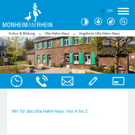
DE
|
EN
Kultur & Bildung
Ulla-Hahn-Haus
Angebote Ulla-Hahn-Haus
Wir für das Ulla-Hahn-Haus: Von A bis Z