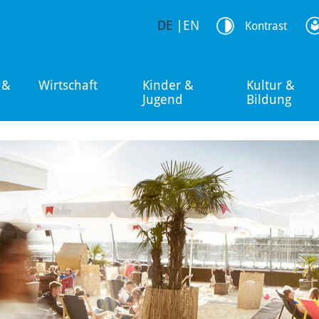
DE
|
EN
Kontrast
 &
Wirtschaft
Kinder &
Kultur &
Jugend
Bildung