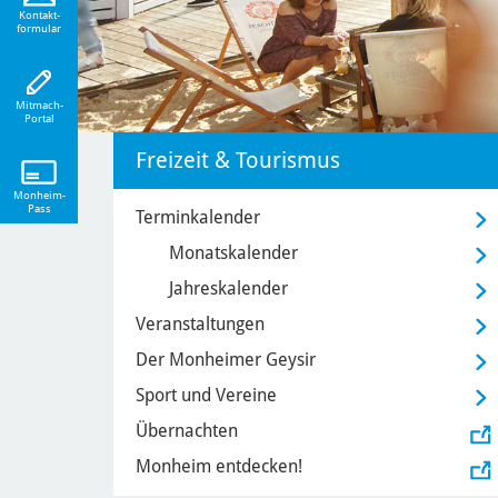
eiten!
Kontakt-
formular
Mitmach-
Portal
Freizeit & Tourismus
Monheim-
Pass
Terminkalender
Monatskalender
Jahreskalender
Veranstaltungen
Der Monheimer Geysir
Sport und Vereine
Übernachten
Monheim entdecken!