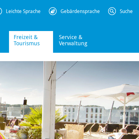
Leichte Sprache
Gebärdensprache
Suche
Freizeit &
Service &
Tourismus
Verwaltung