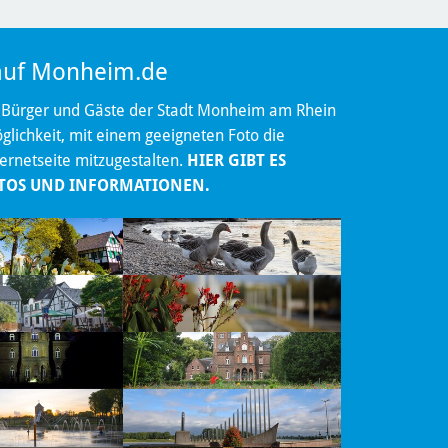
 auf Monheim.de
 Bürger und Gäste der Stadt Monheim am Rhein
lichkeit, mit einem geeigneten Foto die
ternetseite mitzugestalten.
HIER GIBT ES
TOS UND INFORMATIONEN.