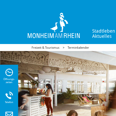
Stadtleben
Aktuelles
Freizeit & Tourismus
Terminkalender
n Sie
n zu
Öffnungs-
zeiten
Telefon