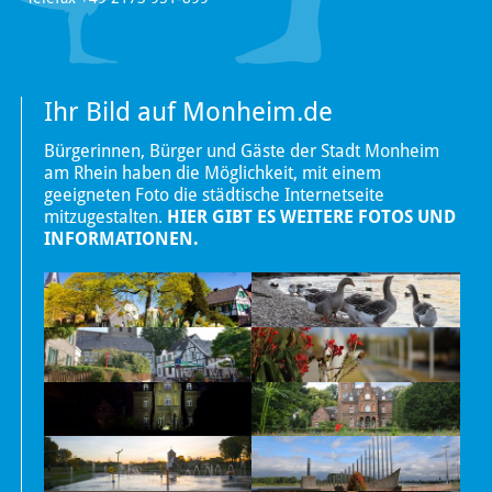
Ihr Bild auf Monheim.de
Bürgerinnen, Bürger und Gäste der Stadt Monheim
am Rhein haben die Möglichkeit, mit einem
geeigneten Foto die städtische Internetseite
mitzugestalten.
HIER GIBT ES WEITERE FOTOS UND
INFORMATIONEN.