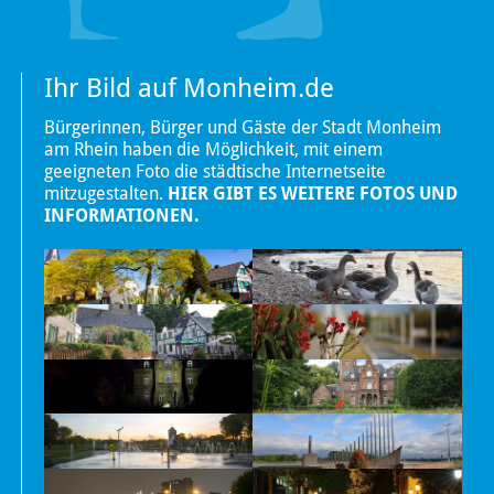
Ihr Bild auf Monheim.de
Bürgerinnen, Bürger und Gäste der Stadt Monheim
am Rhein haben die Möglichkeit, mit einem
geeigneten Foto die städtische Internetseite
mitzugestalten.
HIER GIBT ES WEITERE FOTOS UND
INFORMATIONEN.