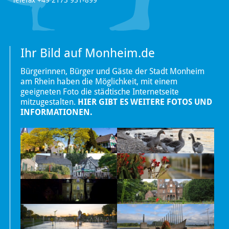
Telefax +49 2173 951-899
Ihr Bild auf Monheim.de
Bürgerinnen, Bürger und Gäste der Stadt Monheim
am Rhein haben die Möglichkeit, mit einem
geeigneten Foto die städtische Internetseite
mitzugestalten.
HIER GIBT ES WEITERE FOTOS UND
INFORMATIONEN.