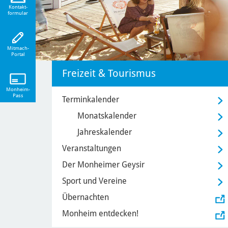
eiten!
Kontakt-
formular
Mitmach-
Portal
Freizeit & Tourismus
Monheim-
Pass
Terminkalender
Monatskalender
Jahreskalender
Veranstaltungen
Der Monheimer Geysir
Sport und Vereine
Übernachten
Monheim entdecken!