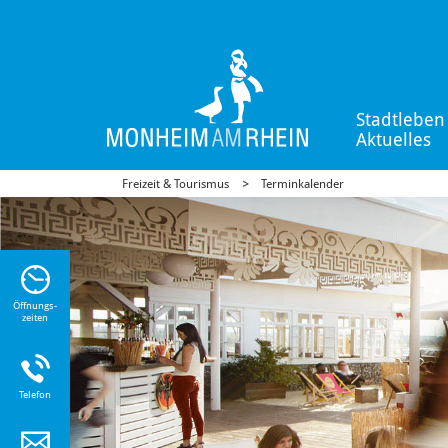
Stadtleben
Aktuelles
Freizeit & Tourismus
Terminkalender
n Sie
n zu
Öffnungs-
zeiten
Telefon