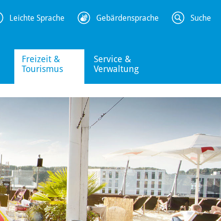
Leichte Sprache
Gebärdensprache
Suche
Freizeit &
Service &
Tourismus
Verwaltung