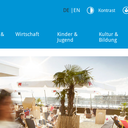
DE
|
EN
Kontrast
 &
Wirtschaft
Kinder &
Kultur &
Jugend
Bildung