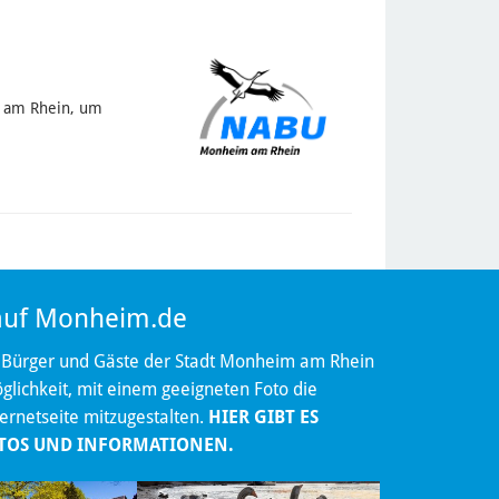
m am Rhein, um
 auf Monheim.de
 Bürger und Gäste der Stadt Monheim am Rhein
lichkeit, mit einem geeigneten Foto die
ternetseite mitzugestalten.
HIER GIBT ES
TOS UND INFORMATIONEN.