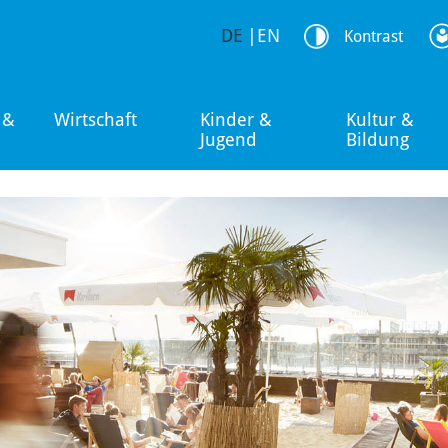
DE
|
EN
Kontrast
 &
Wirtschaft
Kinder &
Kultur &
Jugend
Bildung