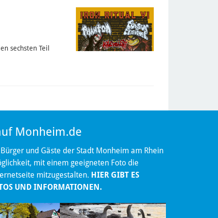
en sechsten Teil
 auf Monheim.de
 Bürger und Gäste der Stadt Monheim am Rhein
lichkeit, mit einem geeigneten Foto die
ternetseite mitzugestalten.
HIER GIBT ES
TOS UND INFORMATIONEN.