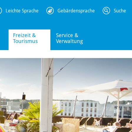
Leichte Sprache
Gebärdensprache
Suche
Freizeit &
Service &
Tourismus
Verwaltung