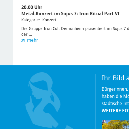
20.00 Uhr
Metal-Konzert im Sojus 7: Iron Ritual Part VI
Kategorie: Konzert
Die Gruppe Iron Cult Demonheim präsentiert im Sojus 7 d
der ...
mehr
Ihr Bild
Bürgerinnen,
haben die Mög
städtische In
WEITERE FO