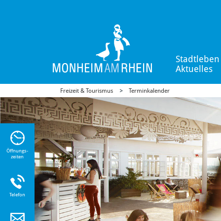
Stadtleben
Aktuelles
Freizeit & Tourismus
Terminkalender
n Sie
n zu
Öffnungs-
zeiten
Telefon