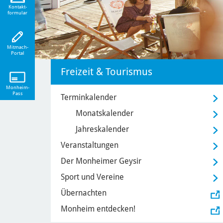
eiten!
Kontakt-
formular
Mitmach-
Portal
Freizeit & Tourismus
Monheim-
Pass
Terminkalender
Monatskalender
Jahreskalender
Veranstaltungen
Der Monheimer Geysir
Sport und Vereine
Übernachten
Monheim entdecken!