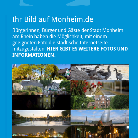
Ihr Bild auf Monheim.de
Bürgerinnen, Bürger und Gäste der Stadt Monheim
am Rhein haben die Möglichkeit, mit einem
geeigneten Foto die städtische Internetseite
mitzugestalten.
HIER GIBT ES WEITERE FOTOS UND
INFORMATIONEN.