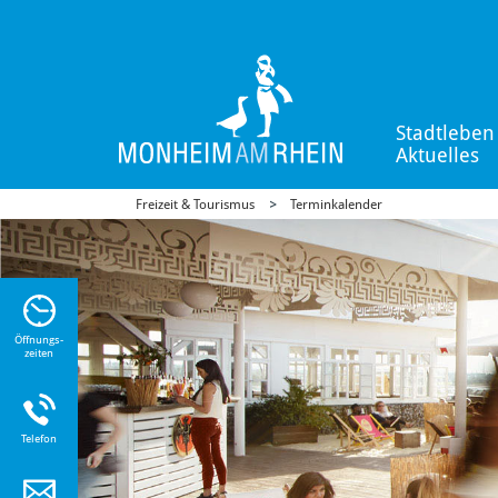
Stadtleben
Aktuelles
Freizeit & Tourismus
Terminkalender
n Sie
n zu
Öffnungs-
zeiten
Telefon