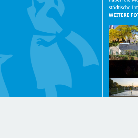
städtische In
WEITERE FO
Nachrichten
Kontakt
Impressum und Datenschutzerklär