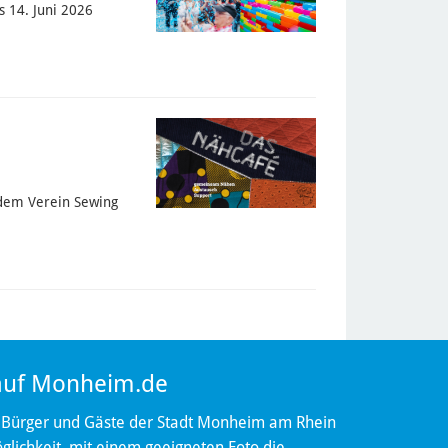
s 14. Juni 2026
 dem Verein Sewing
 auf Monheim.de
 Bürger und Gäste der Stadt Monheim am Rhein
lichkeit, mit einem geeigneten Foto die