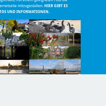
ternetseite mitzugestalten.
HIER GIBT ES
TOS UND INFORMATIONEN.
ung
Barrierefreiheit
Newsletter
Inhaltsübersicht