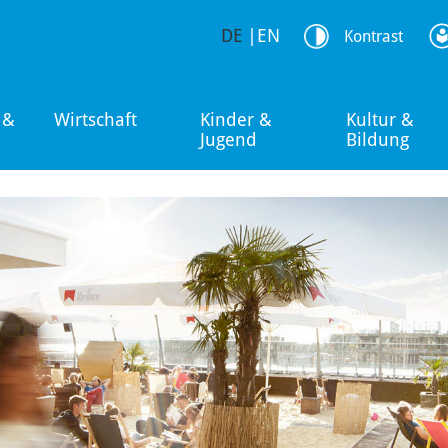
DE
|
EN
Kontrast
 &
Wirtschaft
Kinder &
Kultur &
Jugend
Bildung