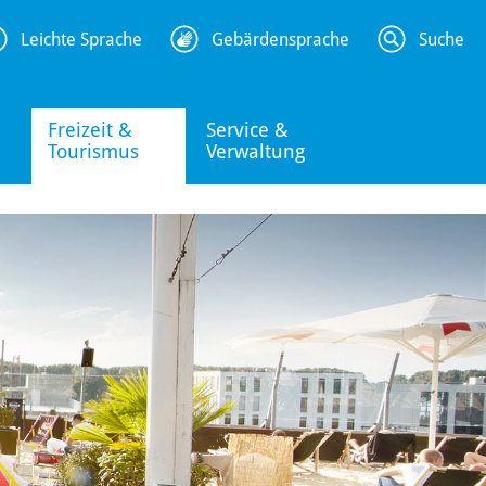
Leichte Sprache
Gebärdensprache
Suche
Freizeit &
Service &
Tourismus
Verwaltung