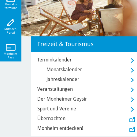
eiten!
Kontakt-
formular
Mitmach-
Portal
Freizeit & Tourismus
Monheim-
Pass
Terminkalender
Monatskalender
Jahreskalender
Veranstaltungen
Der Monheimer Geysir
Sport und Vereine
Übernachten
Monheim entdecken!