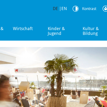
DE
|
EN
Kontrast
 &
Wirtschaft
Kinder &
Kultur &
Jugend
Bildung