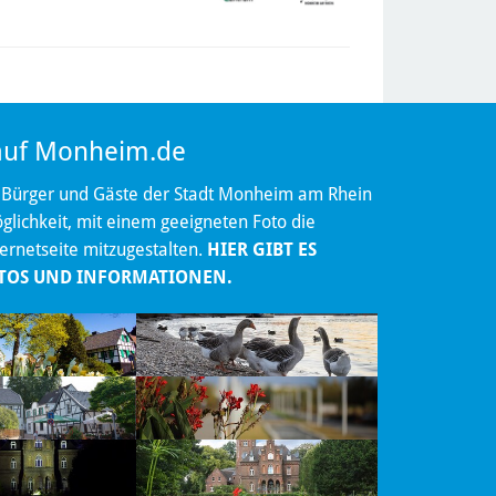
 auf Monheim.de
 Bürger und Gäste der Stadt Monheim am Rhein
lichkeit, mit einem geeigneten Foto die
ternetseite mitzugestalten.
HIER GIBT ES
TOS UND INFORMATIONEN.