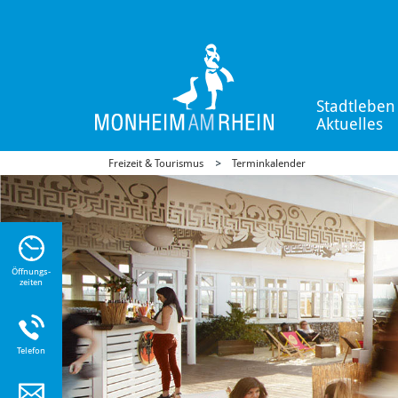
Stadtleben
Aktuelles
Freizeit & Tourismus
Terminkalender
n Sie
n zu
Öffnungs-
zeiten
Telefon