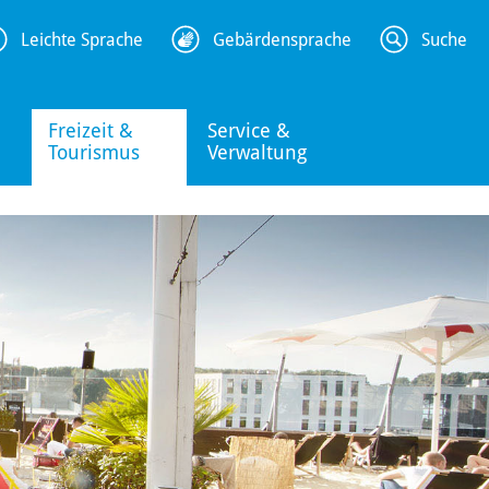
Leichte Sprache
Gebärdensprache
Suche
Freizeit &
Service &
Tourismus
Verwaltung