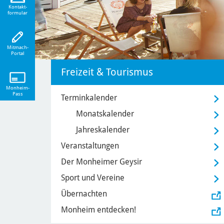
eiten!
Kontakt-
formular
Mitmach-
Portal
Freizeit & Tourismus
Monheim-
Pass
Terminkalender
Monatskalender
Jahreskalender
Veranstaltungen
Der Monheimer Geysir
Sport und Vereine
Übernachten
Monheim entdecken!