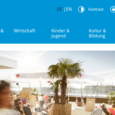
DE
|
EN
Kontrast
 &
Wirtschaft
Kinder &
Kultur &
Jugend
Bildung