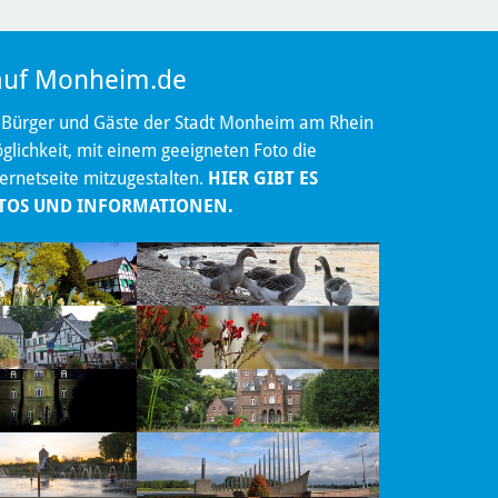
 auf Monheim.de
 Bürger und Gäste der Stadt Monheim am Rhein
lichkeit, mit einem geeigneten Foto die
ternetseite mitzugestalten.
HIER GIBT ES
TOS UND INFORMATIONEN.