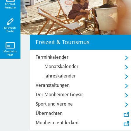
eiten!
Kontakt-
formular
Mitmach-
Portal
Freizeit & Tourismus
Monheim-
Pass
Terminkalender
Monatskalender
Jahreskalender
Veranstaltungen
Der Monheimer Geysir
Sport und Vereine
Übernachten
Monheim entdecken!