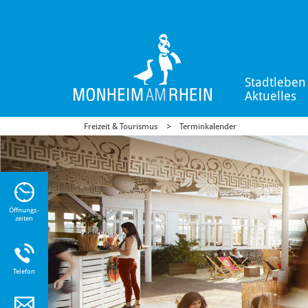
Stadtleben
Aktuelles
Freizeit & Tourismus
Terminkalender
n Sie
n zu
Öffnungs-
zeiten
Telefon