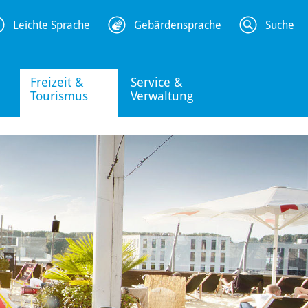
Leichte Sprache
Gebärdensprache
Suche
Freizeit &
Service &
Tourismus
Verwaltung