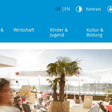
DE
|
EN
Kontrast
 &
Wirtschaft
Kinder &
Kultur &
Jugend
Bildung