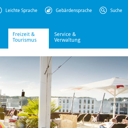
Leichte Sprache
Gebärdensprache
Suche
Freizeit &
Service &
Tourismus
Verwaltung