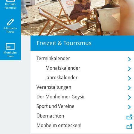
eiten!
Kontakt-
formular
Mitmach-
Portal
Freizeit & Tourismus
Monheim-
Pass
Terminkalender
Monatskalender
Jahreskalender
Veranstaltungen
Der Monheimer Geysir
Sport und Vereine
Übernachten
Monheim entdecken!