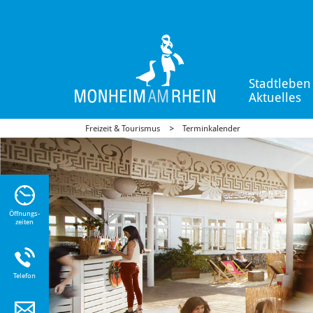
Stadtleben
Aktuelles
Freizeit & Tourismus
Terminkalender
n Sie
n zu
Öffnungs-
zeiten
Telefon