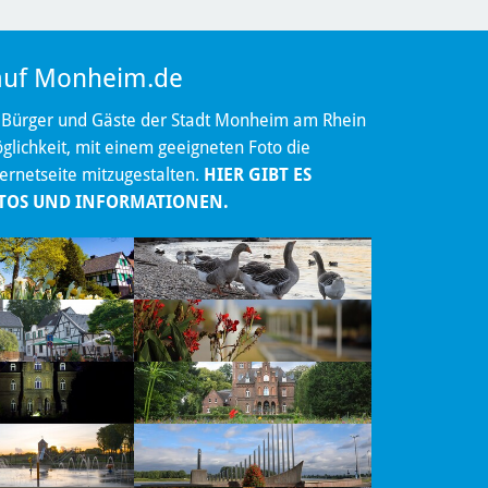
 auf Monheim.de
 Bürger und Gäste der Stadt Monheim am Rhein
lichkeit, mit einem geeigneten Foto die
ternetseite mitzugestalten.
HIER GIBT ES
TOS UND INFORMATIONEN.