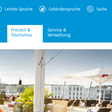
Leichte Sprache
Gebärdensprache
Suche
Freizeit &
Service &
Tourismus
Verwaltung