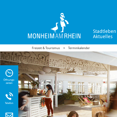
Stadtleben
Aktuelles
Freizeit & Tourismus
Terminkalender
n Sie
n zu
Öffnungs-
zeiten
Telefon