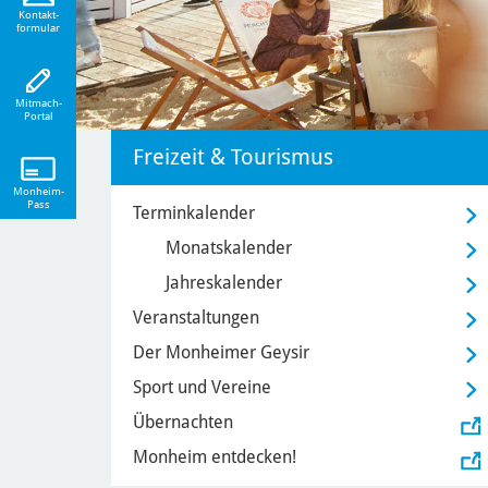
eiten!
Kontakt-
formular
Mitmach-
Portal
Freizeit & Tourismus
Monheim-
Pass
Terminkalender
Monatskalender
Jahreskalender
Veranstaltungen
Der Monheimer Geysir
Sport und Vereine
Übernachten
Monheim entdecken!