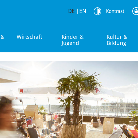
DE
|
EN
Kontrast
 &
Wirtschaft
Kinder &
Kultur &
Jugend
Bildung